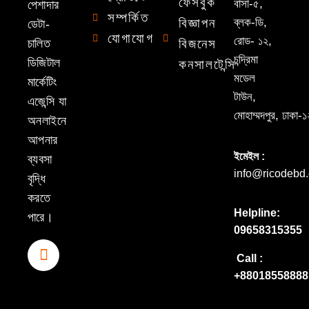
ফেসবুক
বাসা-৫,
পেশাদার
সম্পর্কিত
বিজ্ঞাপন
ব্লক-ডি,
ডেটা-
যোগাযোগ
রোড- ১২,
চালিত
বিজনেস
চন্দ্রিমা
ডিজিটাল
কনসালটেন্সি
মডেল
মার্কেটিং
টাউন,
এজেন্সি যা
মোহাম্মদপুর, ঢাকা
অনলাইনে
আপনার
ইমেইল :
ব্যবসা
info@ricodebd
বৃদ্ধি
করতে
Helpline:
পারে।
09658315355
Call :
+88018558888