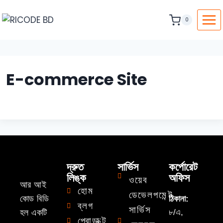
0
E-commerce Site
দ্রুত
সার্ভিস
কর্পোরেট
লিঙ্ক
অফিস
ওয়েব
আর আই
হোম
ডেভেলপমেন্ট
কোড বিডি
ঠিকানা:
ব্লগ
সার্ভিস
হল একটি
৮/এ,
প্রোডাক্ট