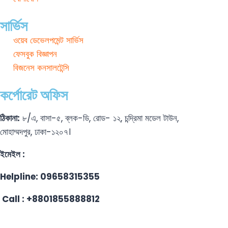
সার্ভিস
ওয়েব ডেভেলপমেন্ট সার্ভিস
ফেসবুক বিজ্ঞাপন
বিজনেস কনসালটেন্সি
কর্পোরেট অফিস
ঠিকানা:
৮/এ, বাসা-৫, ব্লক-ডি, রোড- ১২, চন্দ্রিমা মডেল টাউন,
মোহাম্মদপুর, ঢাকা-১২০৭।
ইমেইল :
info@ricodebd.com
Helpline: 09658315355
Call : +8801855888812