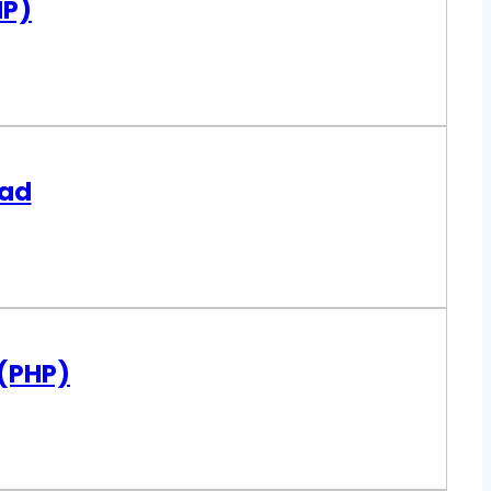
HP)
oad
(PHP)