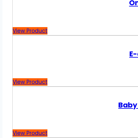
On
View Product
E-
View Product
Baby
View Product