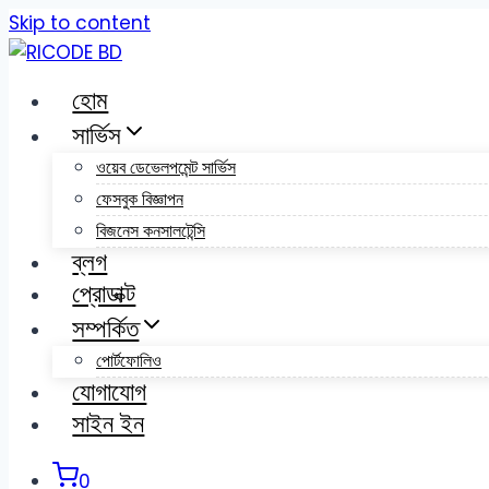
Skip to content
হোম
সার্ভিস
ওয়েব ডেভেলপমেন্ট সার্ভিস
ফেসবুক বিজ্ঞাপন
বিজনেস কনসালটেন্সি
ব্লগ
প্রোডাক্ট
সম্পর্কিত
পোর্টফোলিও
যোগাযোগ
সাইন ইন
0