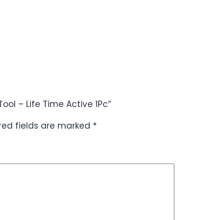
ool – Life Time Active 1Pc”
red fields are marked
*