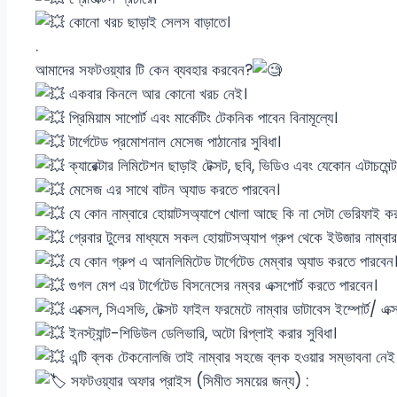
কোনো খরচ ছাড়াই সেলস বাড়াতে।
.
আমাদের সফটওয়্যার টি কেন ব্যবহার করবেন?
একবার কিনলে আর কোনো খরচ নেই।
প্রিমিয়াম সাপোর্ট এবং মার্কেটিং টেকনিক পাবেন বিনামূল্যে।
টার্গেটেড প্রমোশনাল মেসেজ পাঠানোর সুবিধা।
ক্যারেক্টার লিমিটেশন ছাড়াই টেক্সট, ছবি, ভিডিও এবং যেকোন এটাচমেন্ট
মেসেজ এর সাথে বাটন অ্যাড করতে পারবেন।
যে কোন নাম্বারে হোয়াটসঅ্যাপে খোলা আছে কি না সেটা ভেরিফাই ক
গ্রেবার টুলের মাধ্যমে সকল হোয়াটসঅ্যাপ গ্রুপ থেকে ইউজার নাম্বার 
যে কোন গ্রুপ এ আনলিমিটেড টার্গেটেড মেম্বার অ্যাড করতে পারবেন
গুগল মেপ এর টার্গেটেড বিসনেসের নম্বর এক্সপোর্ট করতে পারবেন।
এক্সেল, সিএসভি, টেক্সট ফাইল ফরমেটে নাম্বার ডাটাবেস ইম্পোর্ট/ এক্সপ
ইনস্ট্যান্ট-শিডিউল ডেলিভারি, অটো রিপ্লাই করার সুবিধা।
এন্টি ব্লক টেকনোলজি তাই নাম্বার সহজে ব্লক হওয়ার সম্ভাবনা নেই
সফটওয়্যার অফার প্রাইস (সিমীত সময়ের জন্য) :