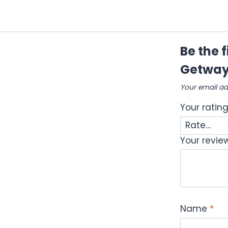
Be the 
Getway
Your email ad
Your ratin
Your revi
Name
*