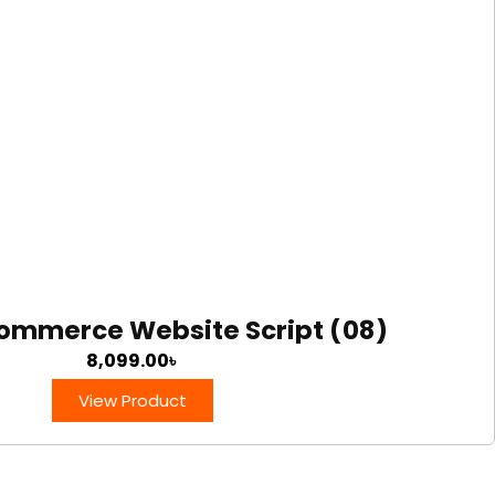
commerce Website Script (08)
8,099.00
৳
View Product