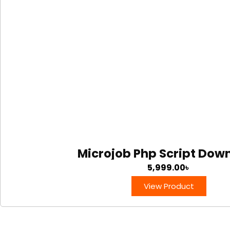
Microjob Php Script Dow
5,999.00
৳
View Product