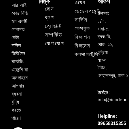
লিঙ্ক
অফিস
ওয়েব
আর আই
হোম
ডেভেলপমেন্ট
কোড বিডি
ঠিকানা:
ব্লগ
সার্ভিস
হল একটি
৮/এ,
প্রোডাক্ট
ফেসবুক
বাসা-৫,
পেশাদার
সম্পর্কিত
বিজ্ঞাপন
ব্লক-ডি,
ডেটা-
যোগাযোগ
রোড- ১২,
চালিত
বিজনেস
চন্দ্রিমা
ডিজিটাল
কনসালটেন্সি
মডেল
মার্কেটিং
টাউন,
এজেন্সি যা
মোহাম্মদপুর, ঢাকা
অনলাইনে
আপনার
ইমেইল :
ব্যবসা
info@ricodebd
বৃদ্ধি
করতে
Helpline:
পারে।
09658315355